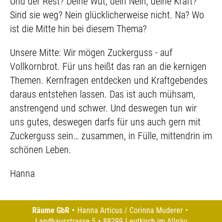
Und der Rest? Deine Wut, dein Nein, deine Kraft?
Sind sie weg? Nein glücklicherweise nicht. Na? Wo
ist die Mitte hin bei diesem Thema?
Unsere Mitte: Wir mögen Zuckerguss - auf
Vollkornbrot. Für uns heißt das ran an die kernigen
Themen. Kernfragen entdecken und Kraftgebendes
daraus entstehen lassen. Das ist auch mühsam,
anstrengend und schwer. Und deswegen tun wir
uns gutes, deswegen darfs für uns auch gern mit
Zuckerguss sein… zusammen, in Fülle, mittendrin im
schönen Leben.
Hanna
Räume GbR
Hanna Articus / Corinna Muderer
Landhausstrasse 5
88299
Leutkirch im Allgäu